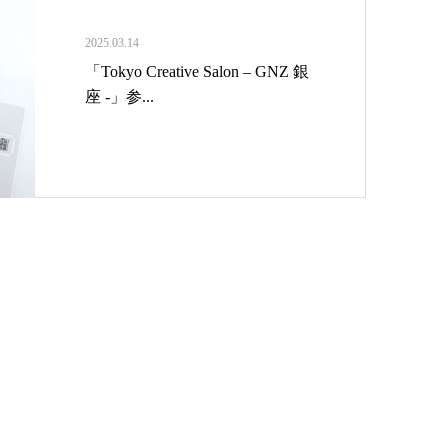
2025.03.14
「Tokyo Creative Salon – GNZ 銀
座 -」参...