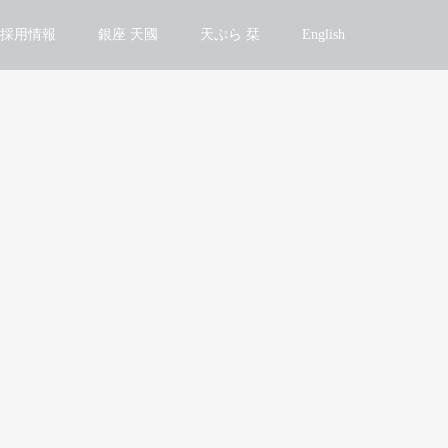
採用情報
銀座 天國
天ぷら 栞
English