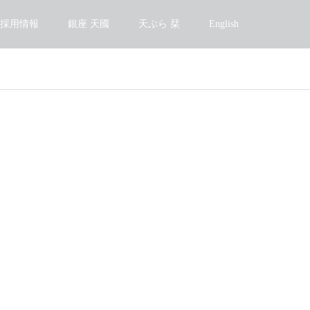
採用情報
銀座 天國
天ぷら 栞
English