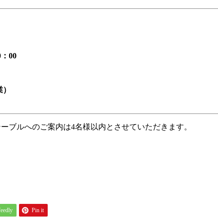
：00
業）
テーブルへのご案内は4名様以内とさせていただきます。
feedly
Pin it